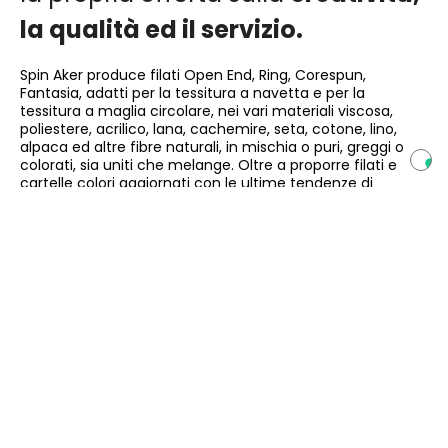
la qualità ed il servizio.
Spin Aker produce filati Open End, Ring, Corespun,
Fantasia, adatti per la tessitura a navetta e per la
tessitura a maglia circolare, nei vari materiali viscosa,
poliestere, acrilico, lana, cachemire, seta, cotone, lino,
alpaca ed altre fibre naturali, in mischia o puri, greggi o
colorati, sia uniti che melange. Oltre a proporre filati e
cartelle colori aggiornati con le ultime tendenze di
mercato, Spin Aker offre un servizio di riproduzione filati e
colori su campione del cliente, oltre ad un efficiente
Stock Service su molti articoli in collezione.
Scopri di più