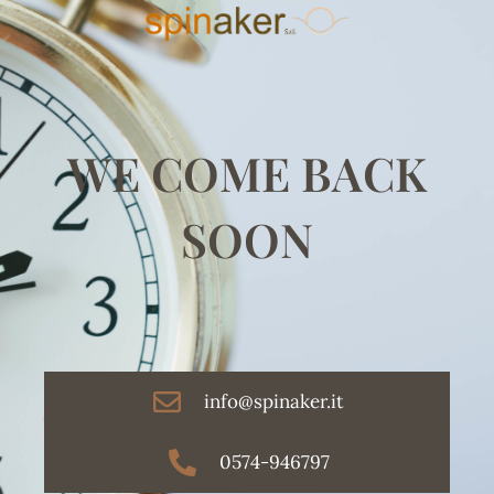
WE COME BACK
SOON
info@spinaker.it
0574-946797